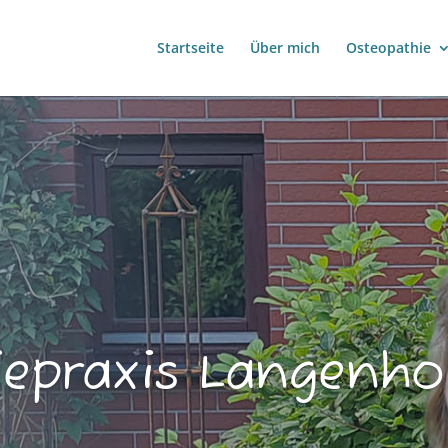
Startseite
Über mich
Osteopathie
iepraxis Langenho